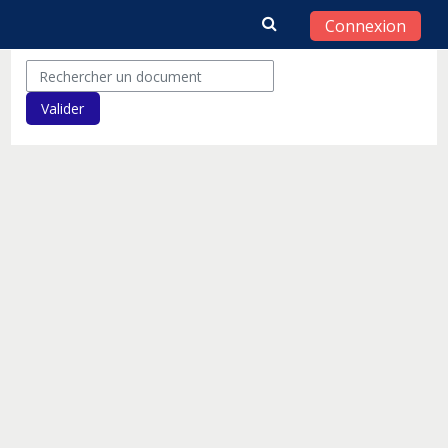
Connexion
Passer au contenu principal
Rechercher un document
Valider